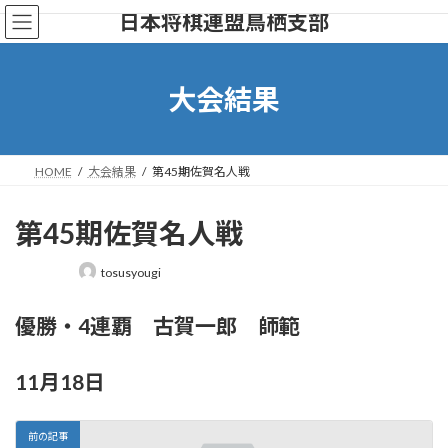
コ
ナ
日本将棋連盟鳥栖支部
ン
ビ
テ
ゲ
ン
ー
ツ
シ
大会結果
へ
ョ
ス
ン
キ
に
ッ
移
HOME
大会結果
第45期佐賀名人戦
プ
動
第45期佐賀名人戦
最
tosusyougi
終
更
優勝・4連覇 古賀一郎 師範
新
日
時
:
11月18日
前の記事