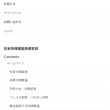
お知らせ
フリーゾーン
お問い合わせ
リンク
日本将棋連盟鳥栖支部
Contents
ホームページ
支部 将棋道場
鳥栖 将棋教室
月例大会・将棋道場
フレスポ鳥栖 ふれあい将棋
集会施設子 供将棋教室