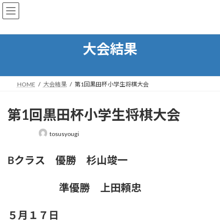
コ
ナ
日本将棋連盟鳥栖支部
ン
ビ
テ
ゲ
ン
ー
ツ
シ
大会結果
へ
ョ
ス
ン
キ
に
ッ
移
HOME
大会結果
第1回黒田杯小学生将棋大会
プ
動
第1回黒田杯小学生将棋大会
最
tosusyougi
終
更
Bクラス 優勝 杉山竣一
新
日
時
:
準優勝 上田頼忠
５月１７日