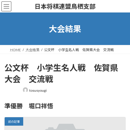
コ
ナ
日本将棋連盟鳥栖支部
ン
ビ
テ
ゲ
ン
ー
ツ
シ
大会結果
へ
ョ
ス
ン
キ
に
ッ
移
HOME
大会結果
公文杯 小学生名人戦 佐賀県大会 交流戦
プ
動
公文杯 小学生名人戦 佐賀県
大会 交流戦
最
tosusyougi
終
更
準優勝 堀口祥悟
新
日
時
:
前の記事