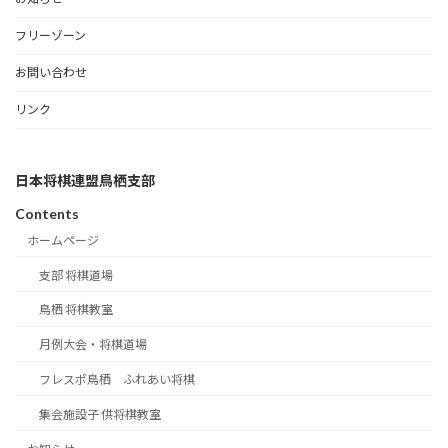
フリーゾーン
お問い合わせ
リンク
日本将棋連盟鳥栖支部
Contents
ホームページ
支部 将棋道場
鳥栖 将棋教室
月例大会・将棋道場
フレスポ鳥栖 ふれあい将棋
集会施設子 供将棋教室