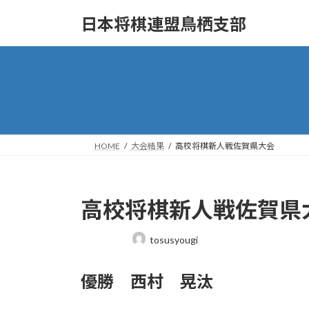
コ
ナ
日本将棋連盟鳥栖支部
ン
ビ
テ
ゲ
ン
ー
ツ
シ
へ
ョ
ス
ン
キ
に
ッ
移
HOME
大会結果
高校将棋新人戦佐賀県大会
プ
動
高校将棋新人戦佐賀県
最
tosusyougi
終
更
優勝 西村 晃汰
新
日
時