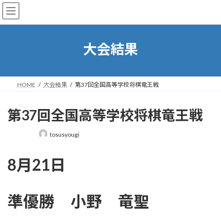
コ
ナ
日本将棋連盟鳥栖支部
ン
ビ
テ
ゲ
ン
ー
ツ
シ
大会結果
へ
ョ
ス
ン
キ
に
ッ
移
HOME
大会結果
第37回全国高等学校将棋竜王戦
プ
動
第37回全国高等学校将棋竜王戦
最
tosusyougi
終
更
新
8月21日
日
時
:
準優勝 小野 竜聖