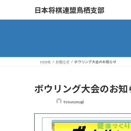
コ
ナ
日本将棋連盟鳥栖支部
ン
ビ
テ
ゲ
ン
ー
ツ
シ
へ
ョ
ス
ン
キ
に
ッ
移
HOME
お知らせ
ボウリング大会のお知らせ
プ
動
ボウリング大会のお知
最
tosusyougi
終
更
新
日
時